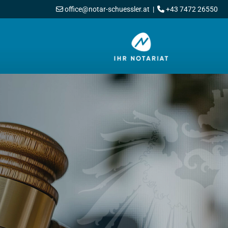
office@notar-schuessler.at
|
+43 7472 26550

