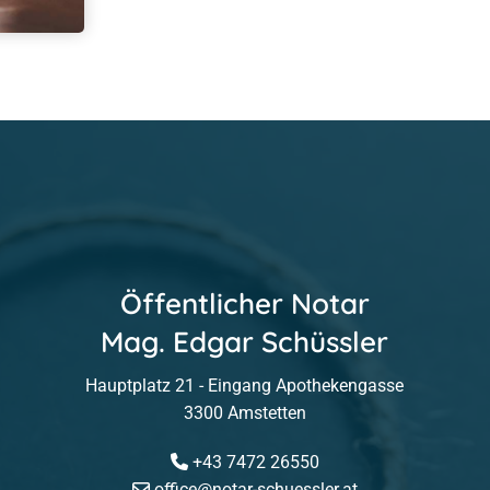
Öffentlicher Notar
Mag. Edgar Schüssler
Hauptplatz 21 - Eingang Apothekengasse
3300 Amstetten
+43 7472 26550

office@notar-schuessler.at
