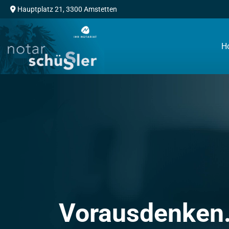
Hauptplatz 21
,
3300
Amstetten

H
Vorausdenken